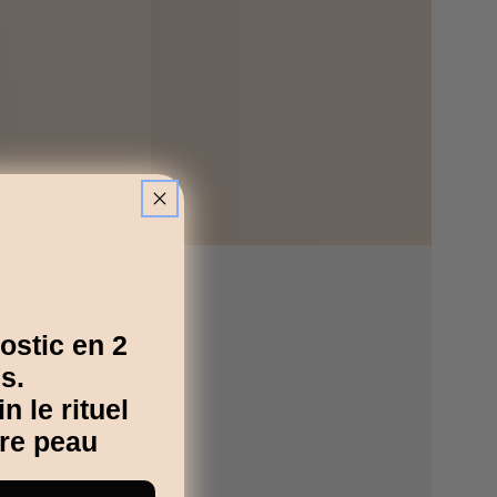
ostic en 2
s.
 le rituel
tre peau