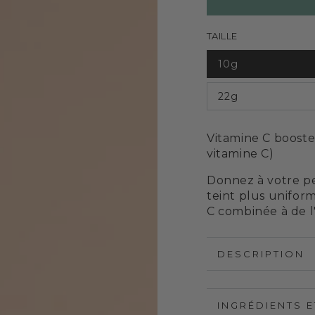
TAILLE
10g
Variante
épuisée
ou
22g
indisponible
Variante
épuisée
ou
indisponible
Vitamine C booste
vitamine C)
Donnez à votre p
teint plus unifor
C combinée à de l'
DESCRIPTION
INGRÉDIENTS E