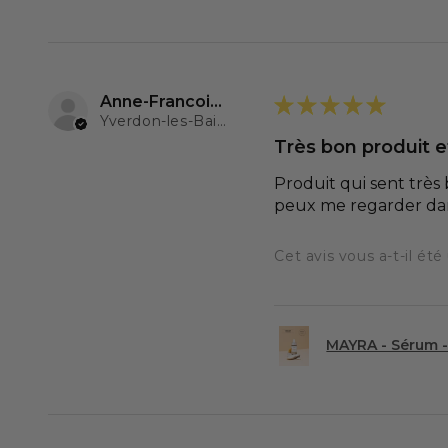
Anne-Francoise D.
★
★
★
★
★
Yverdon-les-Bains, Switzerland
Très bon produit 
Produit qui sent très
peux me regarder dans
Cet avis vous a-t-il été 
MAYRA - Sérum -