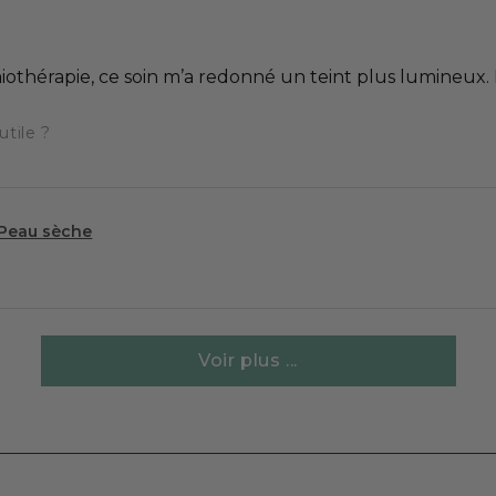
miothérapie, ce soin m’a redonné un teint plus lumineux
utile ?
 Peau sèche
Voir plus ...