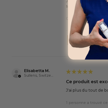
Je ressens tout de sui
sèche ce que je ne res
Cet avis vous a-t-il été 
ALTHÉA - Sérum 
Elisabetta M.
★
★
★
★
★
Sullens, Switzerland
Ce produit est exc
J'ai plus du tout de 
1 personne a trouvé cet 