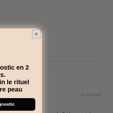
ostic en 2
s.
 le rituel
tre peau
il y a 3 jours
gnostic
uple