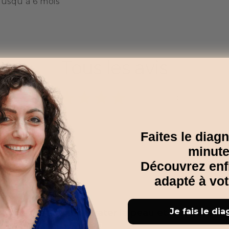
jusqu'à 6 mois
Tous les avis
4.9
★
★
★
★
★
458
critiques
458
Faites le diagn
minute
Découvrez enfin
adapté à vo
Je fais le dia
ui permet de réhydrater la peau et la rendre so