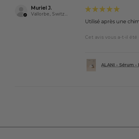
Muriel J.
★
★
★
★
★
Vallorbe, Switzerland
Utilisé après une chi
Cet avis vous a-t-il été 
ALANI - Sérum -