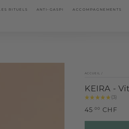
LES RITUELS
ANTI-GASPI
ACCOMPAGNEMENTS
ACCUEIL
/
KEIRA - Vi
★
★
★
★
★
3
3
Prix
.00
45
CHF
normal