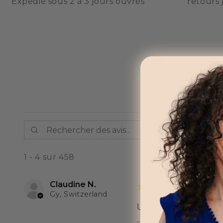
Expédié sous 2 à 3 jours ouvrés
retours 
1 - 4 sur 458
Claudine N.
★
★
★
★
★
Gy, Switzerland
Un indispensable q