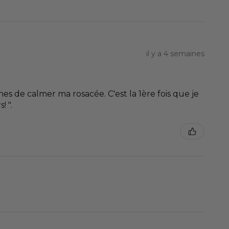
il y a 4 semaines
s de calmer ma rosacée. C'est la 1ère fois que je
! ".