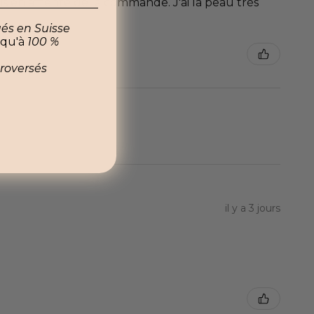
suis en attente de la commande. J'ai la peau très
ués en Suisse
squ'à
100 %
troversés
il y a 3 jours