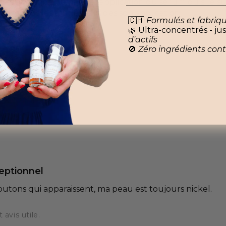
te si je décide de passer l'application du sérum ou si je 
sens plus les tiraillement dès son application
🇨🇭
Formulés et fabriq
🌿 Ultra-concentrés - ju
utile ?
d'actifs
🚫
Zéro ingrédients con
booster hydratant
eptionnel
boutons qui apparaissent, ma peau est toujours nickel.
avis utile.