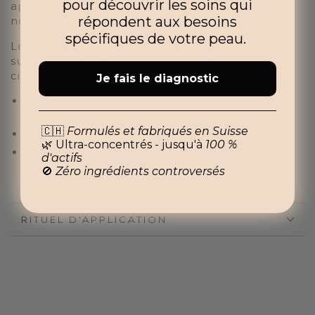
pour découvrir les soins qui
apparence plus lisse et à prévenir l’apparition de
répondent aux besoins
nouvelles rides.
spécifiques de votre peau.
Le rituel découverte se compose des trois soins
suivants essentiels pour la peau. Ces soins sont
ciblés et hautement concentrés en actifs:
Je fais le diagnostic
Le nettoyage avec le démaquillant/nettoyant à
l'huile végétale de sésame
🇨🇭
Formulés et fabriqués en Suisse
L'hydrolat/eau florale de Rose de Damas
🌿 Ultra-concentrés - jusqu'à
100 %
Le sérum Elly formulé pour les peaux matures
d'actifs
🚫
Zéro ingrédients controversés
RITUEL D'APPLICATION